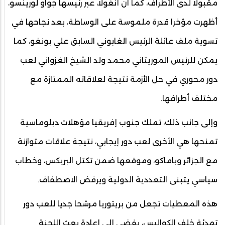
مقبولا لدى الأطراف، كما أن أنغولا، عبر رئيسها جواو لورينسو،
أظهرت مؤخرا قدرة ملموسة على الوساطة، بعد نجاحها في
تسوية ملف عائلة الرئيس الغابوني السابق علي بونغو، كما
يمكن للرئيس الموريتاني محمد ولد الشيخ الغزواني لعب
دور محوري في حل الأزمة نتيجة لعلاقاته الممتازة مع
مختلف أطرافها.
وإلى جانب ذلك، تملك جنوب إفريقيا مؤهلات دبلوماسية
تمنحها هي الأخرى لعب دور إيجابي، نتيجة علاقات متوازنة
مع الجزائر وباماكو، وموقعها ضمن تكتل البريكس، وخطاب
سياسي يتبنى التعددية الدولية ويرفض الاصطفاف.
هذه المعطيات تجعل من بريتوريا مرشحا جديا للعب دور
تهدئة خلف الكواليس، يفضي إلى إعادة بعث اللجنة