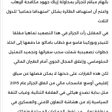
باتهام مباشر للجزائر بمحاولة إرباك جهود مكافحة الإرهاب،
واعتبر أن استهداف الطائرة يشكل “استهدافا جماعيا” للدول
الثلاث.
في المقابل، رأت الجزائر في هذا التصعيد تماهيا مقلقا
للنيجر وبوركينا فاسو مع خطاب باماكو، ما دفعها إلى اتخاذ
خطوات تصعيدية شملت سحب سفرائها، وتجميد التمثيل
الدبلوماسي، وإغلاق المجال الجوي أمام الطيران المالي.
لكن هذه القرارات، على حدتها، لا يمكن فصلها عن سياق
إقليمي أوسع؛ فانسحاب مالي من اتفاق الجزائر عام 2015
مثل بداية تصدع هيكلي في العلاقة الثنائية، وغياب الثقة
السياسية زاد من هشاشة التعاون الأمني والعسكري في
منطقة تعاني من تغول الجماعات المسلحة وتفكك