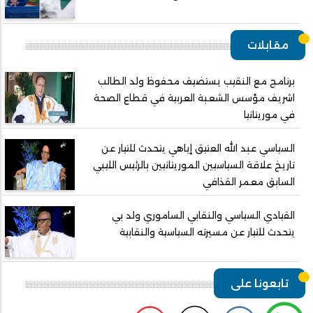
مقابلات
برنامج مع النقيب يستضيف محفوظ ولد الطالب
اشريف مؤسس الشعبة العربية في قطاع الصحة
في موريتانيا
السياسي عبد الله العتيق إياهي يتحدث للتيار عن
تاريخ علاقة السياسيين الموريتانيين بالرئيس الليبي
السابق معمر القذافي
القيادي السياسي والنقابي الساموري ولد بي
يتحدث للتيار عن مسيرته السياسية والنقابية
تابعونا على