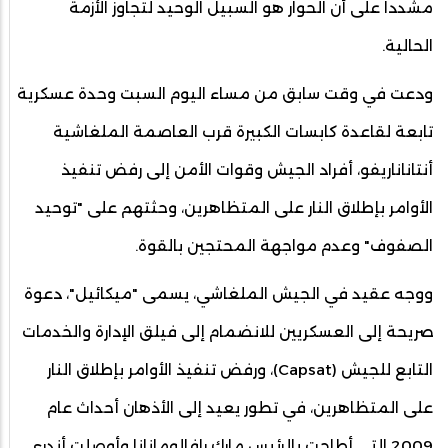
مشددا على أن الحوار هو السبيل الوحيد لتجاوز الأزمة
الحالية.
ودعت في وقت سابق من مساء اليوم السبت وحدة عسكرية
تابعة لقاعدة كابسات الكبيرة قرب العاصمة الملغاشية
أنتاناناريفو، أفراد الجيش وقوات الأمن إلى رفض تنفيذ
الأوامر بإطلاق النار على المتظاهرين، وحثتهم على "توحيد
الصفوف" وعدم مواجهة المحتجين بالقوة.
ووجه عقيد في الجيش الملغاشي، يسمى "ميكائيل"، دعوة
صريحة إلى العسكريين للانضمام إلى فيلق الإدارة والخدمات
التابع للجيش (Capsat)، ورفض تنفيذ الأوامر بإطلاق النار
على المتظاهرين، في تطور يعيد إلى الأذهان أحداث عام
2009 التي أطاحت بالرئيس مارك رافالومانانا وأوصلت أندري