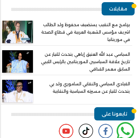
مقابلات
برنامج مع النقيب يستضيف محفوظ ولد الطالب
اشريف مؤسس الشعبة العربية في قطاع الصحة
في موريتانيا
السياسي عبد الله العتيق إياهي يتحدث للتيار عن
تاريخ علاقة السياسيين الموريتانيين بالرئيس الليبي
السابق معمر القذافي
القيادي السياسي والنقابي الساموري ولد بي
يتحدث للتيار عن مسيرته السياسية والنقابية
تابعونا على