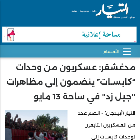
مدغشقر: عسكريون من وحدات
“كابسـات” ينضمون إلى مظاهرات
"جيل زد" في ساحة 13 مايو
التيار (أبيدجان) - انضم عدد
من العسكريين التابعين
لوحدات كابسـات إلى