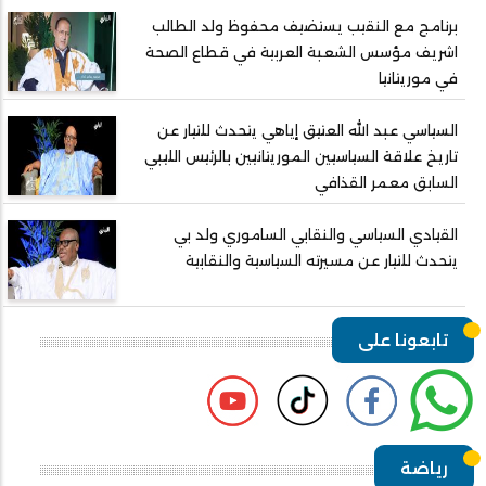
برنامج مع النقيب يستضيف محفوظ ولد الطالب
اشريف مؤسس الشعبة العربية في قطاع الصحة
في موريتانيا
السياسي عبد الله العتيق إياهي يتحدث للتيار عن
تاريخ علاقة السياسيين الموريتانيين بالرئيس الليبي
السابق معمر القذافي
القيادي السياسي والنقابي الساموري ولد بي
يتحدث للتيار عن مسيرته السياسية والنقابية
تابعونا على
رياضة