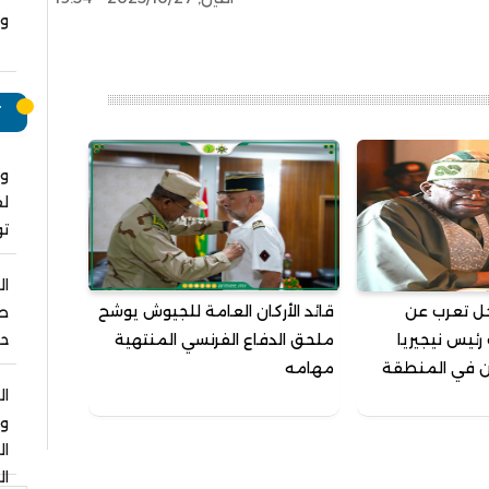
وت
ت
وا
لق
ت
ال
حل تعرب عن
قائد الأركان العامة للجيوش يوشح
صل
رئيس نيجيريا
ملحق الدفاع الفرنسي المنتهية
حو
من في المنطقة
مهامه
ال
و
ا
ال