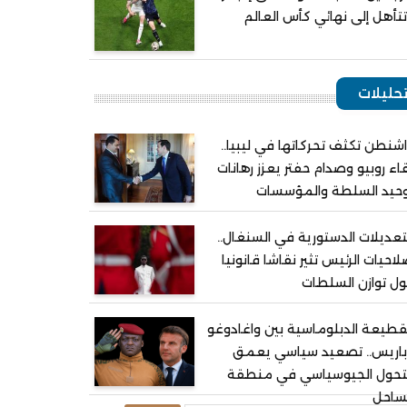
تأهل إلى نهائي كأس العالم
حليلات
شنطن تكثف تحركاتها في ليبيا..
اء روبيو وصدام حفتر يعزز رهانات
وحيد السلطة والمؤسسات
تعديلات الدستورية في السنغال..
احيات الرئيس تثير نقاشا قانونيا
ل توازن السلطات
قطيعة الدبلوماسية بين واغادوغو
باريس.. تصعيد سياسي يعمق
لتحول الجيوسياسي في منطقة
ساحل