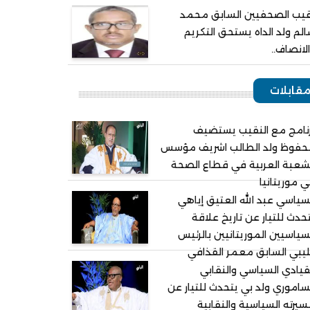
يب الصحفيين السابق محمد
لم ولد الداه يستحق التكريم
لانصاف..
قابلات
نامج مع النقيب يستضيف
حفوظ ولد الطالب اشريف مؤسس
شعبة العربية في قطاع الصحة
 موريتانيا
سياسي عبد الله العتيق إياهي
حدث للتيار عن تاريخ علاقة
سياسيين الموريتانيين بالرئيس
ليبي السابق معمر القذافي
قيادي السياسي والنقابي
ساموري ولد بي يتحدث للتيار عن
يرته السياسية والنقابية