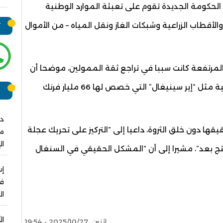
الحكومة الجديدة تقوم على تعبئة الموارد الوطنية
لأقطاب الزراعية وشبكات الغاز ونقل المياه – من الأموال
ت
ة المرتفعة كانت سببا في تراجع ثقة الممولين، موضحا أن
حكومته تضع في أولوياتها إنقاذ المؤسسات الوطنية مثل “إير سينيغال” التي خصص لها 66 مليار فرنك
ر
دو
قها دون خلق الثروة، داعيا إلى “التركيز على تحريك عجلة
مش
ال
نتج بعد”، مشيرا إلى أن “المشكل الحقيقي في السنغال
فو
ال
ال
اثنين, 2025/10/27 - 19:54