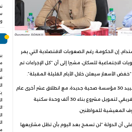
نق
سا
وا
م
ام، إن الحكومة، رغم الصعوبات الاقتصادية التي يمر
بر
ويات الاجتماعية للسكان، مشيرا إلى أن “كل الإجراءات تم
م
ال
ض الأسعار سيعلن خلال الأيام القليلة المقبلة”.
في
ال
وأضاف رئيس الوزراء أن الحكومة رصدت ميزانيات لتشييد 30 مؤسسة صحية جديدة، مع انطلاق عشر أخرى عام
يت
2026، كما خصصت اعتمادا بقيمة 20 مليار فرنك إفريقي لتمويل مشروع بناء 30 ألف وحدة سكنية
ال
ال
روف المعيشية للمواطنين.
ال
ال
لى أن الدولة “لن تسمح بعد اليوم بأن تظل مشاريعها
مس