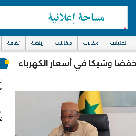
تحليلات
مقالات
مقابلات
رياضة
ثقافة
خفضا وشيكا في أسعار الكهرباء
م
ال
في
سب
غز