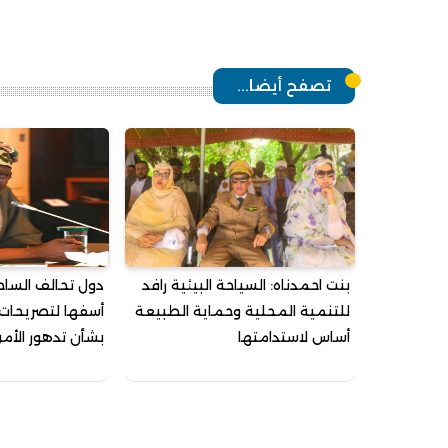
تصفح أيضا...
بنت احمدناه: السياحة البيئية رافد
دول تحالف السا
للتنمية المحلية وحماية الطبيعة
أسفها لتصريحات 
أساس لاستدامتها
بشأن تدهور الأ