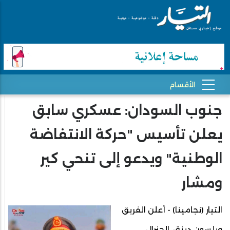
جنوب السودان: عسكري سابق
يعلن تأسيس "حركة الانتفاضة
الوطنية" ويدعو إلى تنحي كير
ومشار
التيار (نجامينا) - أعلن الفريق
ويلسون دينق، الجنرال