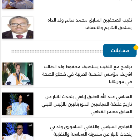
نقيب الصحفيين السابق محمد سالم ولد الداه
يستحق التكريم والانصاف..
مقابلات
برنامج مع النقيب يستضيف محفوظ ولد الطالب
اشريف مؤسس الشعبة العربية في قطاع الصحة
في موريتانيا
السياسي عبد الله العتيق إياهي يتحدث للتيار عن
تاريخ علاقة السياسيين الموريتانيين بالرئيس الليبي
السابق معمر القذافي
القيادي السياسي والنقابي الساموري ولد بي
يتحدث للتيار عن مسيرته السياسية والنقابية