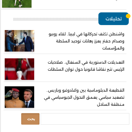
تحليلات
واشنطن تكثف تحركاتها في ليبيا.. لقاء روبيو
وصدام حفتر يعزز رهانات توحيد السلطة
والمؤسسات
التعديلات الدستورية في السنغال.. صلاحيات
الرئيس تثير نقاشا قانونيا حول توازن السلطات
القطيعة الدبلوماسية بين واغادوغو وباريس..
تصعيد سياسي يعمق التحول الجيوسياسي في
منطقة الساحل
بحث