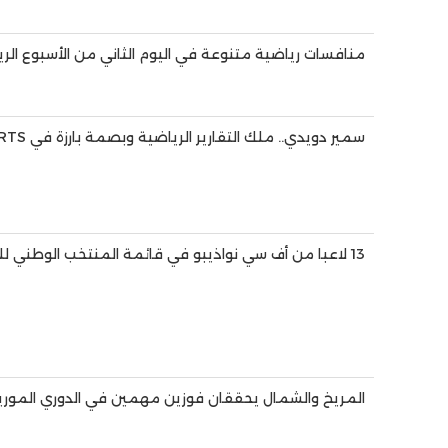
منافسات رياضية متنوعة في اليوم الثاني من الأسبوع الر
سمير دويدي.. ملك التقارير الرياضية وبصمة بارزة في BEIN SPORTS
13 لاعبا من أف سي نواذيبو في قائمة المنتخب الوطني للمحليين استعدادا لمواجهة مالي
المريخ والشمال يحققان فوزين مهمين في الدوري الموري