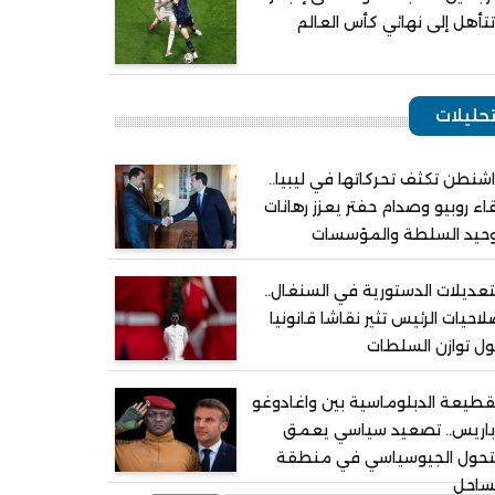
تأهل إلى نهائي كأس العالم
حليلات
شنطن تكثف تحركاتها في ليبيا..
اء روبيو وصدام حفتر يعزز رهانات
وحيد السلطة والمؤسسات
تعديلات الدستورية في السنغال..
احيات الرئيس تثير نقاشا قانونيا
ل توازن السلطات
قطيعة الدبلوماسية بين واغادوغو
باريس.. تصعيد سياسي يعمق
لتحول الجيوسياسي في منطقة
ساحل