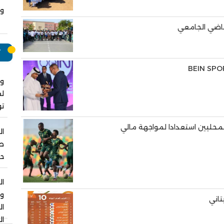
وت
ياضي الجامعي
ت
وا
لق
ت
ال
صل
حو
ال
و
تاني
ا
ال