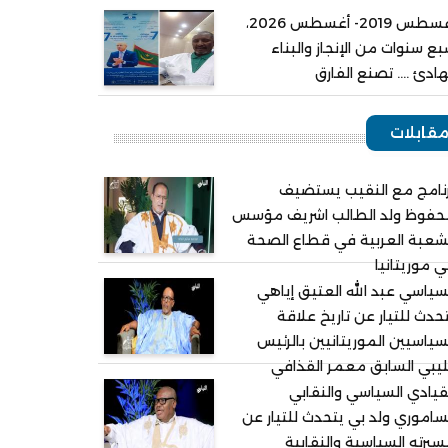
أغسطس 2019- أغسطس 2026،
ع سنوات من الإنجاز والبناء
هادئ .... تصنع الفارق
قابلات
نامج مع النقيب يستضيف
حفوظ ولد الطالب اشريف مؤسس
شعبة العربية في قطاع الصحة
 موريتانيا
سياسي عبد الله العتيق إياهي
حدث للتيار عن تاريخ علاقة
سياسيين الموريتانيين بالرئيس
ليبي السابق معمر القذافي
قيادي السياسي والنقابي
ساموري ولد بي يتحدث للتيار عن
يرته السياسية والنقابية