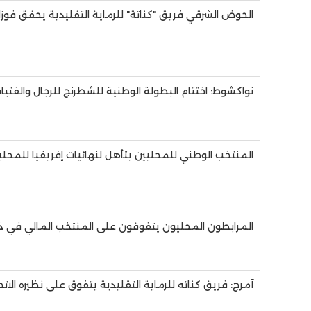
الحوض الشرقي فريق "كناتة" للرماية التقليدية يحقق فوزا 
نواكشوط: اختتام البطولة الوطنية للشطرنج للرجال والفتيا
المنتخب الوطني للمحليين يتأهل لنهائيات إفريقيا للمحلي
المرابطون المحليون يتفوقون على المنتخب المالي في ذهاب
آمرج: فريق كناته للرماية التقليدية يتفوق على نظيره الاتح