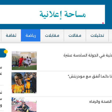
تحليلات
مقالات
مقابلات
رياضة
ثقافة
م
لاثية في الجولة السادسة عشرة
سب
غز
ا دائما أتفق مع مودريتش"
نق
سا
الصحة والرفاه
وا