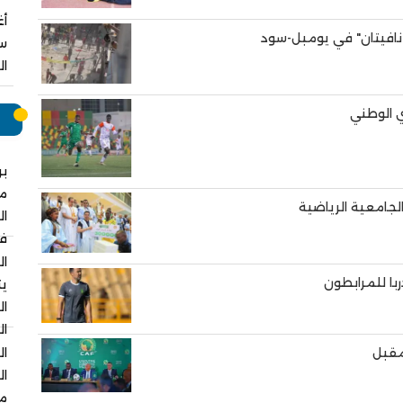
افيتان" في يومبل-سود
سب
ال
ي الوطني
م
بر
م
الجامعية الرياضية
ال
في
ال
ربا للمرابطون
يت
ال
ال
مقبل
ال
ال
مس