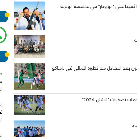
ثمينا على "انواودار" في عاصمة الولاية
ت
ت
ر
ين بعد التعادل مع نظيره المالي في باماكو
دو
مش
ال
 تصفيات "الشان 2024"
فو
ال
اد
ال