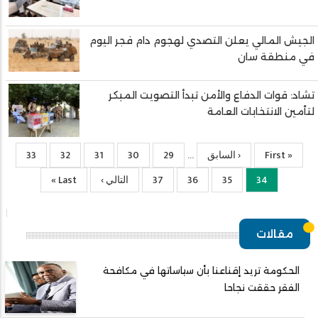
الجيش المالي يعلن التصدي لهجوم دام فجر اليوم
في منطقة سان
تشاد: قوات الدفاع والأمن تبدأ التصويت المبكر
لتأمين الانتخابات العامة
« First
First
‹ السابق
Previous
29
الصفحة
30
الصفحة
31
الصفحة
32
الصفحة
33
الصفحة
…
page
page
34
Current
35
الصفحة
36
الصفحة
37
الصفحة
التالي ›
الصفحة
Last
Last »
page
التالية
page
مقالات
الحكومة تريد إقناعنا بأن سياساتها في مكافحة
الفقر حققت نجاحا