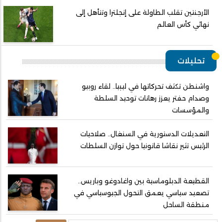
الأرجنتين تقلب الطاولة على إنجلترا وتتأهل إلى
نهائي كأس العالم
تحليلات
واشنطن تكثف تحركاتها في ليبيا.. لقاء روبيو
وصدام حفتر يعزز رهانات توحيد السلطة
والمؤسسات
التعديلات الدستورية في السنغال.. صلاحيات
الرئيس تثير نقاشا قانونيا حول توازن السلطات
القطيعة الدبلوماسية بين واغادوغو وباريس..
تصعيد سياسي يعمق التحول الجيوسياسي في
منطقة الساحل