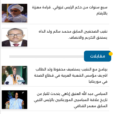
سبع سنوات من حكم الرئيس غزواني.. قراءة معززة
بالأرقام
نقيب الصحفيين السابق محمد سالم ولد الداه
يستحق التكريم والانصاف..
مقابلات
برنامج مع النقيب يستضيف محفوظ ولد الطالب
اشريف مؤسس الشعبة العربية في قطاع الصحة
في موريتانيا
السياسي عبد الله العتيق إياهي يتحدث للتيار عن
تاريخ علاقة السياسيين الموريتانيين بالرئيس الليبي
السابق معمر القذافي