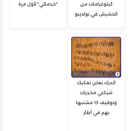
كيلوغرامات من
"خدماتي" لأول مرة
الحشيش في نواذيبو
الدرك يعلن تفكيك
شبكتي مخدرات
وتوقيف 13 مشتبها
بهم في أطار