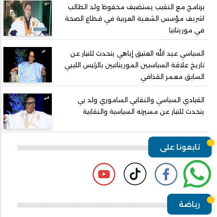
برنامج مع النقيب يستضيف محفوظ ولد الطالب
اشريف مؤسس الشعبة العربية في قطاع الصحة
في موريتانيا
السياسي عبد الله العتيق إياهي يتحدث للتيار عن
تاريخ علاقة السياسيين الموريتانيين بالرئيس الليبي
السابق معمر القذافي
القيادي السياسي والنقابي الساموري ولد بي
يتحدث للتيار عن مسيرته السياسية والنقابية
تابعونا على
رياضة