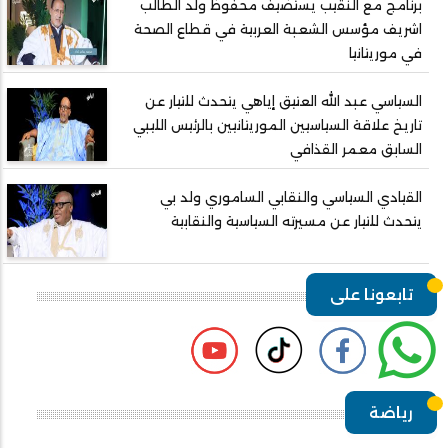
برنامج مع النقيب يستضيف محفوظ ولد الطالب
اشريف مؤسس الشعبة العربية في قطاع الصحة
في موريتانيا
السياسي عبد الله العتيق إياهي يتحدث للتيار عن
تاريخ علاقة السياسيين الموريتانيين بالرئيس الليبي
السابق معمر القذافي
القيادي السياسي والنقابي الساموري ولد بي
يتحدث للتيار عن مسيرته السياسية والنقابية
تابعونا على
رياضة