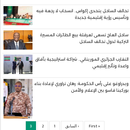
تحالف الساحل يتحدى إكواس.. انسحاب لا رجعة فيه
وتأسيس رؤية إقليمية جديدة
ساحل العاج تسعى لعرقلة بيع الطائرات المسيرة
التركية لدول تحالف الساحل
التقارب الجزائري الموريتاني.. شراكة استراتيجية بآفاق
واعدة وتأثير إقليمي
ويدراوغو على رأس الحكومة: رهان تراوري لإعادة بناء
بوركينا فاسو بين الإعلام والأمن
« First
First
‹ السابق
Previous
1
الصفحة
2
الصفحة
3
Current