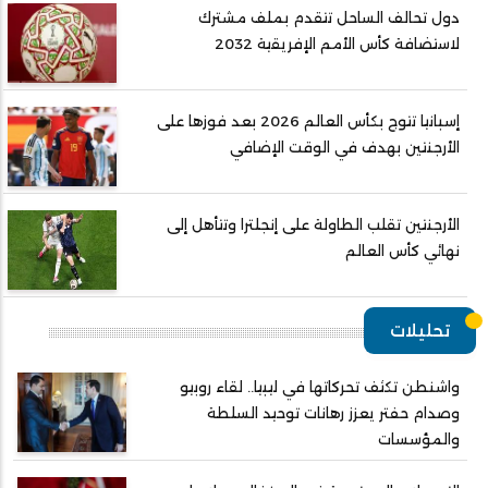
دول تحالف الساحل تتقدم بملف مشترك
لاستضافة كأس الأمم الإفريقية 2032
إسبانيا تتوج بكأس العالم 2026 بعد فوزها على
الأرجنتين بهدف في الوقت الإضافي
الأرجنتين تقلب الطاولة على إنجلترا وتتأهل إلى
نهائي كأس العالم
تحليلات
واشنطن تكثف تحركاتها في ليبيا.. لقاء روبيو
وصدام حفتر يعزز رهانات توحيد السلطة
والمؤسسات