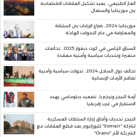
الغاز الطبيعي.. يعيد تشكيل العلاقات الاقتصادية
بين موريتانيا والسنغال
موريتانيا 2024.. صراع الإرادات بين السلطة
والمعارضة في عام التحولات الهادئة
السباق الرئاسي في كوت ديفوار 2025.. تحالفات
متغيرة وتحديات سياسية وأمنية معقدة
تحالف دول الساحل 2024.. تحولات سياسية وأمنية
تفاقم الأزمات الإنسانية
أزمة النيجر ونيجيريا.. تصعيد دبلوماسي يهدد
الاستقرار في غرب إفريقيا
النيجر: تحديات وآفاق إدارة السلطات العسكرية
لشركة "Somaïr" لليورانيوم بعد قطع العلاقات مع
الشريكة الأم "Orano"