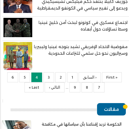
جوزيف كابيلا ينتقد حكم فيليكس تشيسيكيدي
ويدعو إلى تغيير سياسي في الكونغو الديمقراطية
اجتماع عسكري في كوتونو لبحث أمن خليج غينيا
وسط تساؤلات حول أبعاده
مفوضية الاتحاد الإفريقي تشيد بتوجه غينيا وليبيريا
وسيراليون نحو حل سلمي للنزاعات الحدودية
« First
First
‹ السابق
Previous
1
الصفحة
2
الصفحة
3
الصفحة
4
Current
5
الصفحة
6
الصفحة
page
page
page
7
الصفحة
8
الصفحة
9
الصفحة
التالي ›
الصفحة
Last
Last »
…
التالية
page
مقالات
الحكومة تريد إقناعنا بأن سياساتها في مكافحة