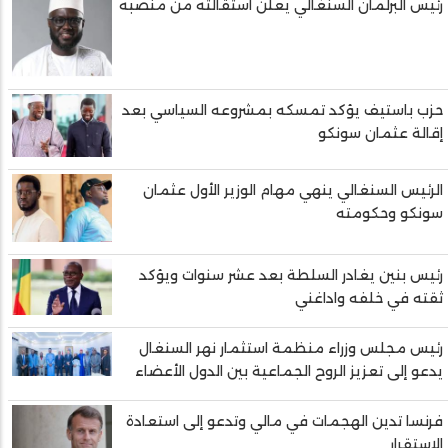
رئيس البرلمان السنغالي يعلن استقالته من منصبه
حزب باستيف يؤكد تمسكه بمشروعه السياسي بعد
إقالة عثمان سونكو
الرئيس السنغالي ينهي مهام الوزير الأول عثمان
سونكو وحكومته
رئيس بنين يغادر السلطة بعد عشر سنوات ويؤكد
ثقته في خلفه واداغني
رئيس مجلس وزراء منظمة استثمار نهر السنغال
يدعو إلى تعزيز الروح الجماعية بين الدول الأعضاء
فرنسا تدين الهجمات في مالي وتدعو إلى استعادة
الاستقرار