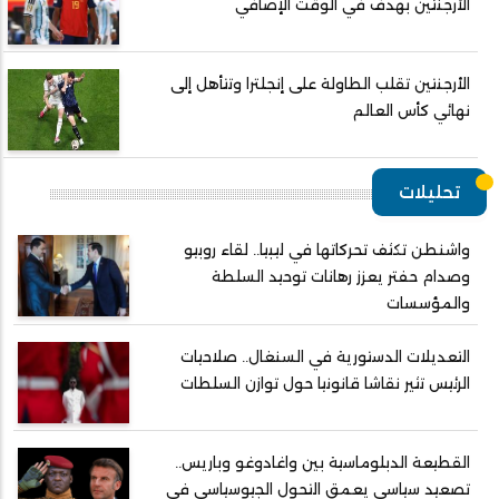
الأرجنتين بهدف في الوقت الإضافي
الأرجنتين تقلب الطاولة على إنجلترا وتتأهل إلى
نهائي كأس العالم
تحليلات
واشنطن تكثف تحركاتها في ليبيا.. لقاء روبيو
وصدام حفتر يعزز رهانات توحيد السلطة
والمؤسسات
التعديلات الدستورية في السنغال.. صلاحيات
الرئيس تثير نقاشا قانونيا حول توازن السلطات
القطيعة الدبلوماسية بين واغادوغو وباريس..
تصعيد سياسي يعمق التحول الجيوسياسي في