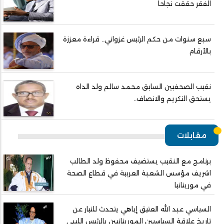
الفقر حققت نجاحا
سبع سنوات من حكم الرئيس غزواني.. قراءة معززة
بالأرقام
نقيب الصحفيين السابق محمد سالم ولد الداه
يستحق التكريم والانصاف..
مقابلات
برنامج مع النقيب يستضيف محفوظ ولد الطالب
اشريف مؤسس الشعبة العربية في قطاع الصحة
في موريتانيا
السياسي عبد الله العتيق إياهي يتحدث للتيار عن
تاريخ علاقة السياسيين الموريتانيين بالرئيس الليبي