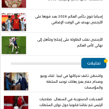
إسبانيا تتوج بكأس العالم 2026 بعد فوزها على
الأرجنتين بهدف في الوقت الإضافي
الأرجنتين تقلب الطاولة على إنجلترا وتتأهل إلى
نهائي كأس العالم
تحليلات
واشنطن تكثف تحركاتها في ليبيا.. لقاء روبيو
وصدام حفتر يعزز رهانات توحيد السلطة
والمؤسسات
التعديلات الدستورية في السنغال.. صلاحيات
الرئيس تثير نقاشا قانونيا حول توازن السلطات