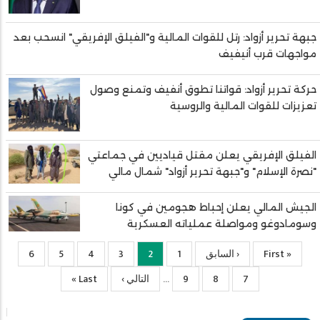
جبهة تحرير أزواد: رتل للقوات المالية و"الفيلق الإفريقي" انسحب بعد
مواجهات قرب أنيفيف
حركة تحرير أزواد: قواتنا تطوق أنفيف وتمنع وصول
تعزيزات للقوات المالية والروسية
الفيلق الإفريقي يعلن مقتل قياديين في جماعتي
"نصرة الإسلام" و"جبهة تحرير أزواد" شمال مالي
الجيش المالي يعلن إحباط هجومين في كونا
وسومادوغو ومواصلة عملياته العسكرية
« First
First
‹ السابق
Previous
1
الصفحة
2
Current
3
الصفحة
4
الصفحة
5
الصفحة
6
الصفحة
page
page
page
7
الصفحة
8
الصفحة
9
الصفحة
التالي ›
الصفحة
Last
Last »
…
التالية
page