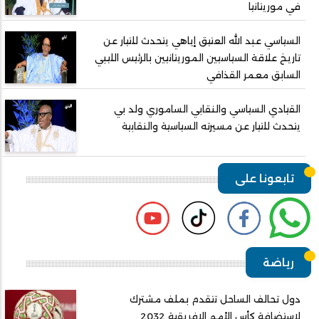
في موريتانيا
السياسي عبد الله العتيق إياهي يتحدث للتيار عن
تاريخ علاقة السياسيين الموريتانيين بالرئيس الليبي
السابق معمر القذافي
القيادي السياسي والنقابي الساموري ولد بي
يتحدث للتيار عن مسيرته السياسية والنقابية
تابعونا على
رياضة
دول تحالف الساحل تتقدم بملف مشترك
لاستضافة كأس الأمم الإفريقية 2032