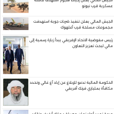
الجيش المالي يعلن إحباط هجوم استهدف قافلة
عسكرية قرب نيونو
الجيش المالي يعلن تنفيذ ضربات جوية استهدفت
مجموعات مسلحة قرب أغلهوك
رئيس مفوضية الاتحاد الإفريقي يبدأ زيارة رسمية إلى
مالي لبحث تعزيز التعاون
الحكومة المالية تدعو للإبلاغ عن إياد آغ غالي وتحدد
مكافأة بملياري فرنك أفريقي
جبهة تحرير أزواد تعلن حصيلة معارك أنفيف وتؤكد