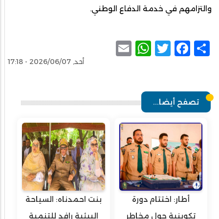
والتزامهم في خدمة الدفاع الوطني.
WhatsApp
Email
Facebook
Twitter
Share
أحد, 2026/06/07 - 17:18
تصفح أيضا...
أطار: اختتام دورة
بنت احمدناه: السياحة
تكوينية حول مخاطر
البيئية رافد للتنمية