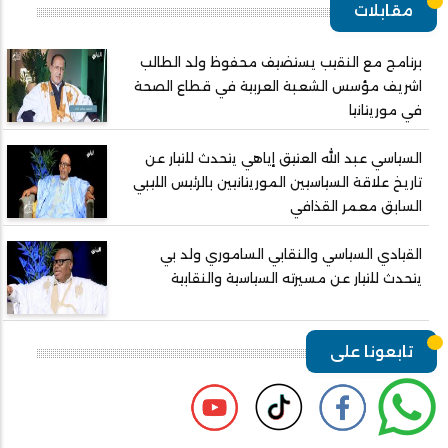
مقابلات
برنامج مع النقيب يستضيف محفوظ ولد الطالب
اشريف مؤسس الشعبة العربية في قطاع الصحة
في موريتانيا
السياسي عبد الله العتيق إياهي يتحدث للتيار عن
تاريخ علاقة السياسيين الموريتانيين بالرئيس الليبي
السابق معمر القذافي
القيادي السياسي والنقابي الساموري ولد بي
يتحدث للتيار عن مسيرته السياسية والنقابية
تابعونا على