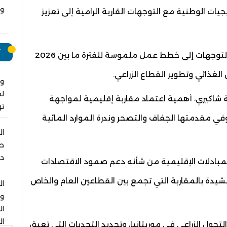
وت
يات الوطنية مع التوجهات القارية الرامية إلى تعزيز
ت
وأضاف أن الاتحاد الإفريقي يعمل على تحويل هذه التوجهات إلى خطط عمل ملموسة للفترة ما بين 2026
وا
لق
ة شاكيري، أهمية اعتماد مقاربة إقليمية لمواجهة
ت
وفي مقدمتها الجفاف والتصحر وندرة الموارد المائية
ال
صل
حو
المبادلات الإقليمية من شأنه دعم صمود الاقتصادات
مشيدة بالمقاربة التي تجمع بين القطاعين العام والخاص
ال
و
ا
ال
ول الزراعي في موريتانيا، وتحديد التحديات التي تعيق