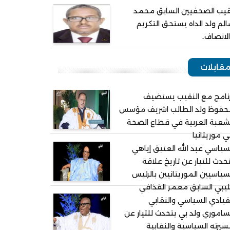
يب الصحفيين السابق محمد
لم ولد الداه يستحق التكريم
لانصاف..
قابلات
نامج مع النقيب يستضيف
حفوظ ولد الطالب اشريف مؤسس
شعبة العربية في قطاع الصحة
 موريتانيا
سياسي عبد الله العتيق إياهي
حدث للتيار عن تاريخ علاقة
سياسيين الموريتانيين بالرئيس
ليبي السابق معمر القذافي
قيادي السياسي والنقابي
ساموري ولد بي يتحدث للتيار عن
يرته السياسية والنقابية