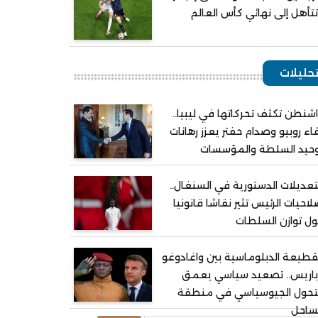
تأهل إلى نهائي كأس العالم
حليلات
شنطن تكثف تحركاتها في ليبيا..
اء روبيو وصدام حفتر يعزز رهانات
وحيد السلطة والمؤسسات
تعديلات الدستورية في السنغال..
احيات الرئيس تثير نقاشا قانونيا
ل توازن السلطات
قطيعة الدبلوماسية بين واغادوغو
باريس.. تصعيد سياسي يعمق
لتحول الجيوسياسي في منطقة
ساحل