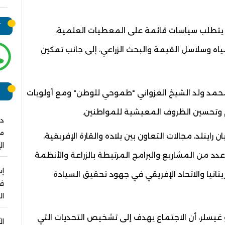
ت
ة يتطلب سياسات قائمة على المعطيات العلمية،
لمياه وسلاسل القيمة والبحث الزراعي، إلى جانب تمكين
ر
 محمد ولد الشيخ الغزواني "طموحي للوطن" ومع أولويات
 وتحسين الظروف المعيشية للمواطنين.
دو
مش
 راينلد، مجالات التعاون بين بلاده والقارة الإفريقية،
ال
عدد من المشاريع والبرامج المرتبطة بالزراعة والأنظمة
يتانيا والاتحاد الإفريقي في جهود تحقيق السيادة
فو
ال
 غيسلر، أن الاجتماع يهدف إلى تشخيص التحديات التي
ال