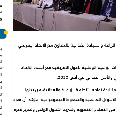
نق
سا
وا
م
زراعة والسيادة الغذائية بالتعاون مع الاتحاد الإفريقي
بر
م
ال
 الزراعية الوطنية للدول الإفريقية مع أجندة الاتحاد
في
ال
يت
ال
ايدة تواجه الأنظمة الزراعية والغذائية، من بينها
ال
 الأسواق العالمية والضغوط الديموغرافية، مؤكدا أن هذه
ال
ال
في النماذج التنموية وتسريع التحول الزراعي وتعزيز قدرة
مس