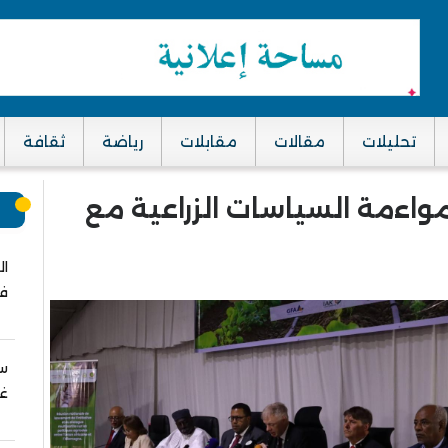
تحليلات
مقالات
مقابلات
رياضة
ثقافة
اءمة السياسات الزراعية مع
م
ال
في
سب
غز