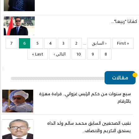
كفانا "ربيعا"…
« First
First
‹ السابق
Previous
2
الصفحة
3
الصفحة
4
الصفحة
5
الصفحة
6
Current
7
الصفحة
…
page
page
page
8
الصفحة
9
الصفحة
10
الصفحة
التالي ›
الصفحة
Last
Last »
التالية
page
مقالات
سبع سنوات من حكم الرئيس غزواني.. قراءة معززة
بالأرقام
نقيب الصحفيين السابق محمد سالم ولد الداه
يستحق التكريم والانصاف..