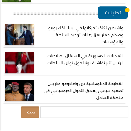
تحليلات
واشنطن تكثف تحركاتها في ليبيا.. لقاء روبيو
وصدام حفتر يعزز رهانات توحيد السلطة
والمؤسسات
التعديلات الدستورية في السنغال.. صلاحيات
الرئيس تثير نقاشا قانونيا حول توازن السلطات
القطيعة الدبلوماسية بين واغادوغو وباريس..
تصعيد سياسي يعمق التحول الجيوسياسي في
منطقة الساحل
بحث