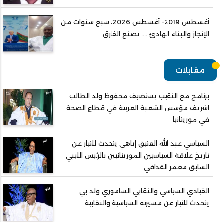
أغسطس 2019- أغسطس 2026، سبع سنوات من
الإنجاز والبناء الهادئ .... تصنع الفارق
مقابلات
برنامج مع النقيب يستضيف محفوظ ولد الطالب
اشريف مؤسس الشعبة العربية في قطاع الصحة
في موريتانيا
السياسي عبد الله العتيق إياهي يتحدث للتيار عن
تاريخ علاقة السياسيين الموريتانيين بالرئيس الليبي
السابق معمر القذافي
القيادي السياسي والنقابي الساموري ولد بي
يتحدث للتيار عن مسيرته السياسية والنقابية