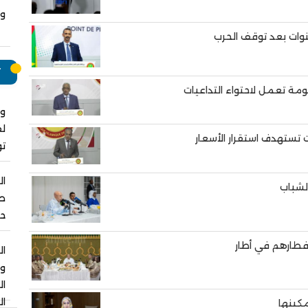
وت
نوات بعد توقف الحرب
ت
ومة تعمل لاحتواء التداعيات
وا
لق
ت تستهدف استقرار الأسعار
ت
ال
لشباب
صل
حو
إفطارهم في أطار
ال
و
ا
ال
مكينها