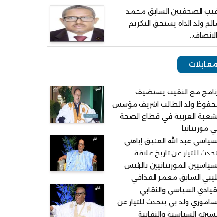
يب الصحفيين السابق محمد
لم ولد الداه يستحق التكريم
لانصاف..
قابلات
نامج مع النقيب يستضيف
حفوظ ولد الطالب اشريف مؤسس
شعبة العربية في قطاع الصحة
 موريتانيا
سياسي عبد الله العتيق إياهي
حدث للتيار عن تاريخ علاقة
سياسيين الموريتانيين بالرئيس
ليبي السابق معمر القذافي
قيادي السياسي والنقابي
ساموري ولد بي يتحدث للتيار عن
يرته السياسية والنقابية