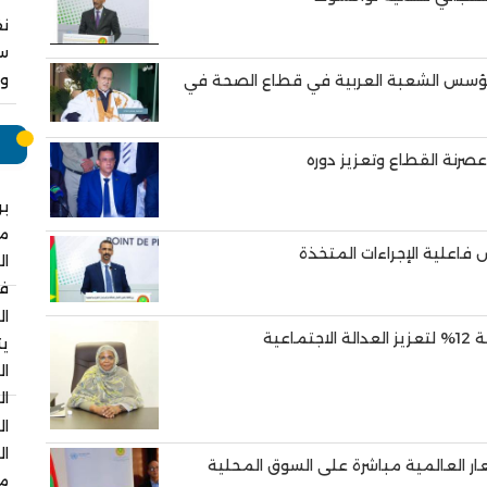
نق
سا
وا
ؤسس الشعبة العربية في قطاع الصحة في
م
عصرنة القطاع وتعزيز دوره
بر
م
ال
في
ال
عية
يت
ال
ال
ال
ال
عار العالمية مباشرة على السوق المحلية
مس