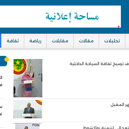
تحليلات
مقالات
مقابلات
رياضة
ثقافة
م
 ترسيخ ثقافة السياحة الداخلية
ال
في
ر المقبل
سب
غز
استعجالي لتنمية نواكشوط