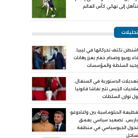
تأهل إلى نهائي كأس العالم
حليلات
شنطن تكثف تحركاتها في ليبيا..
اء روبيو وصدام حفتر يعزز رهانات
وحيد السلطة والمؤسسات
تعديلات الدستورية في السنغال..
احيات الرئيس تثير نقاشا قانونيا
ل توازن السلطات
قطيعة الدبلوماسية بين واغادوغو
باريس.. تصعيد سياسي يعمق
لتحول الجيوسياسي في منطقة
ساحل