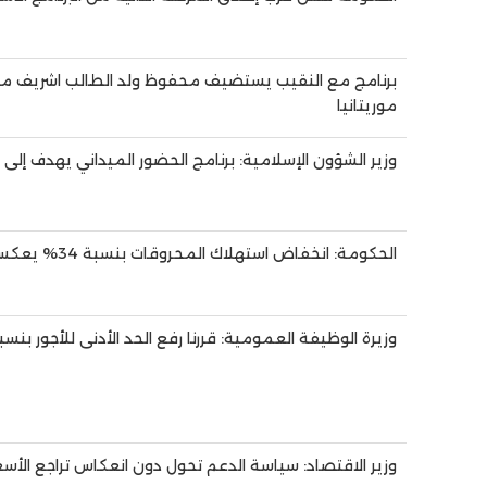
برنامج مع النقيب يستضيف محفوظ ولد الطالب اشريف م
موريتانيا
وزير الشؤون الإسلامية: برنامج الحضور الميداني يهدف إلى 
الحكومة: انخفاض استهلاك المحروقات بنسبة 34% يعكس فاعلية الإجراءات المتخذة
وزيرة الوظيفة العمومية: قررنا رفع الحد الأدنى للأجور بنسبة 12% لتعزيز العدالة الاجتما
وزير الاقتصاد: سياسة الدعم تحول دون انعكاس تراجع الأس