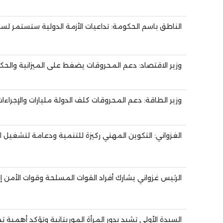
الناطق باسم الحكومة: تداعيات الأزمة الدولية ستستمر لس
وزير الاقتصاد: دعم المحروقات يضغط على الميزانية والحك
وزير الطاقة: دعم المحروقات كلف الدولة مليارات والإجراءا
الغزواني: التكوين المهني ركيزة للتنمية ودعامة لتشغيل ا
الرئيس غزواني يشارك أفراد القوات المسلحة وقوات الأمن 
السيدة الأولى تشيد بدور المرأة الموريتانية وتؤكد أهمية ت