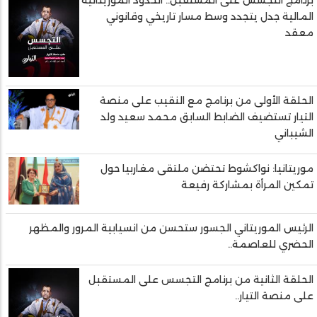
المالية جدل يتجدد وسط مسار تاريخي وقانوني
معقد
الحلقة الأولى من برنامج مع النقيب على منصة
التيار تستضيف الضابط السابق محمد سعيد ولد
الشيباني
موريتانيا: نواكشوط تحتضن ملتقى مغاربيا حول
تمكين المرأة بمشاركة رفيعة
الرئيس الموريتاني الجسور ستحسن من انسيابية المرور والمظهر
الحضري للعاصمة..
الحلقة الثانية من برنامج التجسس على المستقبل
على منصة التيار..