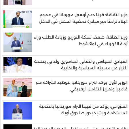
وزير الثقافة: قررنا دعم أربعين مهرجانا في عموم
البلاد تزامنا مع مبادرة تمضية العطل في الداخل
وزير الطاقة: ضعف شبكة التوزيع وزيادة الطلب وراء
أزمة الكهرباء في نواكشوط
القيادي السياسي والنقابي الساموري ولد بي يتحدث
للتيار عن مسيرته السياسية والنقابية
الوزير الأول يؤكد التزام موريتانيا بتوطيد الشراكة مع
غامبيا وتعزيز التكامل الإفريقي
الغـزوانـي: يؤكد من فيينا التزام موريتانيا بالتنمية
المستدامة ويشيد بدور صندوق أوبك
برنامج التجسس على المستقبل.. الحدود الموريتانية