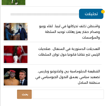
تحليلات
واشنطن تكثف تحركاتها في ليبيا.. لقاء روبيو
وصدام حفتر يعزز رهانات توحيد السلطة
والمؤسسات
التعديلات الدستورية في السنغال.. صلاحيات
الرئيس تثير نقاشا قانونيا حول توازن السلطات
القطيعة الدبلوماسية بين واغادوغو وباريس..
تصعيد سياسي يعمق التحول الجيوسياسي في
منطقة الساحل
بحث