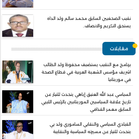
نقيب الصحفيين السابق محمد سالم ولد الداه
يستحق التكريم والانصاف..
مقابلات
برنامج مع النقيب يستضيف محفوظ ولد الطالب
اشريف مؤسس الشعبة العربية في قطاع الصحة
في موريتانيا
السياسي عبد الله العتيق إياهي يتحدث للتيار عن
تاريخ علاقة السياسيين الموريتانيين بالرئيس الليبي
السابق معمر القذافي
القيادي السياسي والنقابي الساموري ولد بي
يتحدث للتيار عن مسيرته السياسية والنقابية