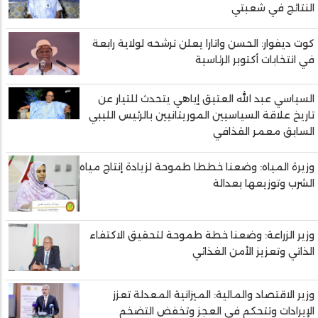
النتائج في شعبتي
كوت ديفوار: الحسن واتارا يعلن ترشحه لولاية رابعة
في انتخابات أكتوبر الرئاسية
السياسي عبد الله العتيق إياهي يتحدث للتيار عن
تاريخ علاقة السياسيين الموريتانيين بالرئيس الليبي
السابق معمر القذافي
وزيرة المياه: وضعنا خططا طموحة لزيادة إنتاج مياه
الشرب وتوزيعها بعدالة
وزير الزراعة: وضعنا خطة طموحة لتحقيق الاكتفاء
الذاتي وتعزيز الأمن الغذائي
وزير الاقتصاد والمالية: الميزانية المعدلة تعزز
الإيرادات وتتحكم في العجز وتخفض التضخم