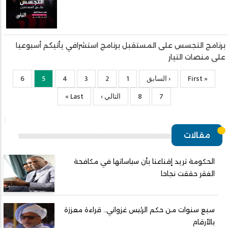
برنامج التجسس على المستقبل برنامج استشرافي يأتيكم أسبوعيا
على منصات التيار
« First
First
‹ السابق
Previous
1
الصفحة
2
الصفحة
3
الصفحة
4
الصفحة
5
Current
6
الصفحة
page
page
page
7
الصفحة
8
الصفحة
التالي ›
الصفحة
Last
Last »
التالية
page
مقالات
الحكومة تريد إقناعنا بأن سياساتها في مكافحة
الفقر حققت نجاحا
سبع سنوات من حكم الرئيس غزواني.. قراءة معززة
بالأرقام